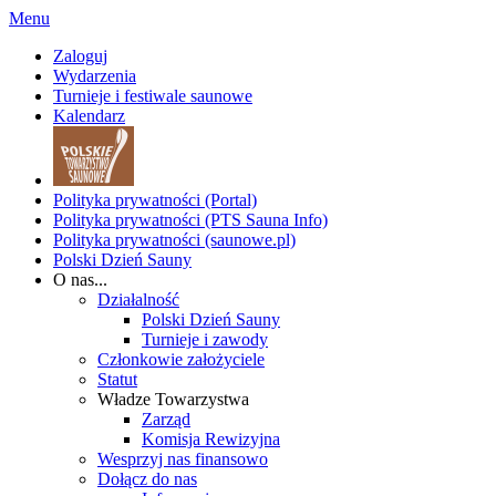
Menu
Zaloguj
Wydarzenia
Turnieje i festiwale saunowe
Kalendarz
Polityka prywatności (Portal)
Polityka prywatności (PTS Sauna Info)
Polityka prywatności (saunowe.pl)
Polski Dzień Sauny
O nas...
Działalność
Polski Dzień Sauny
Turnieje i zawody
Członkowie założyciele
Statut
Władze Towarzystwa
Zarząd
Komisja Rewizyjna
Wesprzyj nas finansowo
Dołącz do nas