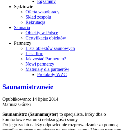
Egzaminy
Sędziowie
Oferta współpracy
Skład zespołu
Rekrutacja
Saunaria
Obiekty w Polsce
Certyfikacja obiektów
Partnerzy
Lista obiektów saunowych
Lista firm
Jak zostać Partnerem?
Nowi partnerzy
Materiały dla partnerów
Protokoły WZC
Saunamistrzowie
Opublikowano: 14 lipiec 2014
Mariusz Górski
Saunamistrz (Saunamajster)
to specjalista, który dba o
komfortowe warunki relaksu gości sauny.
Do jego zadań należy odpowiednie rozprowadzanie za pomocą
ręcznika gorącego powietrza po wnętrzu sauny. Używa przy tym