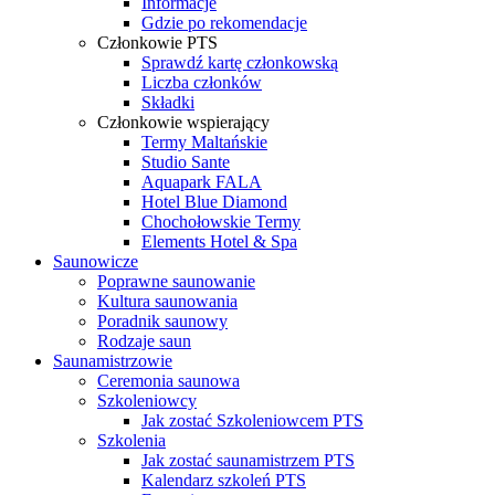
Informacje
Gdzie po rekomendacje
Członkowie PTS
Sprawdź kartę członkowską
Liczba członków
Składki
Członkowie wspierający
Termy Maltańskie
Studio Sante
Aquapark FALA
Hotel Blue Diamond
Chochołowskie Termy
Elements Hotel & Spa
Saunowicze
Poprawne saunowanie
Kultura saunowania
Poradnik saunowy
Rodzaje saun
Saunamistrzowie
Ceremonia saunowa
Szkoleniowcy
Jak zostać Szkoleniowcem PTS
Szkolenia
Jak zostać saunamistrzem PTS
Kalendarz szkoleń PTS