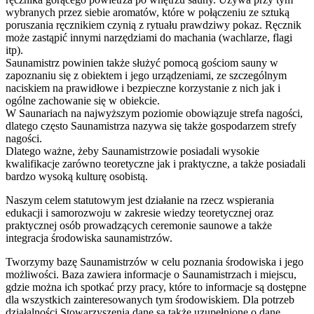
wybranych przez siebie aromatów, które w połączeniu ze sztuką
poruszania ręcznikiem czynią z rytuału prawdziwy pokaz. Ręcznik
może zastąpić innymi narzędziami do machania (wachlarze, flagi
itp).
Saunamistrz powinien także służyć pomocą gościom sauny w
zapoznaniu się z obiektem i jego urządzeniami, ze szczególnym
naciskiem na prawidłowe i bezpieczne korzystanie z nich jak i
ogólne zachowanie się w obiekcie.
W Saunariach na najwyższym poziomie obowiązuje strefa nagości,
dlatego często Saunamistrza nazywa się także gospodarzem strefy
nagości.
Dlatego ważne, żeby Saunamistrzowie posiadali wysokie
kwalifikacje zarówno teoretyczne jak i praktyczne, a także posiadali
bardzo wysoką kulturę osobistą.
Naszym celem statutowym jest działanie na rzecz wspierania
edukacji i samorozwoju w zakresie wiedzy teoretycznej oraz
praktycznej osób prowadzących ceremonie saunowe a także
integracja środowiska saunamistrzów.
Tworzymy bazę Saunamistrzów w celu poznania środowiska i jego
możliwości. Baza zawiera informacje o Saunamistrzach i miejscu,
gdzie można ich spotkać przy pracy, które to informacje są dostępne
dla wszystkich zainteresowanych tym środowiskiem. Dla potrzeb
działalności Stowarzyszenia dane są także uzupełnione o dane