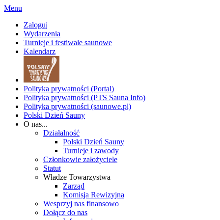
Menu
Zaloguj
Wydarzenia
Turnieje i festiwale saunowe
Kalendarz
Polityka prywatności (Portal)
Polityka prywatności (PTS Sauna Info)
Polityka prywatności (saunowe.pl)
Polski Dzień Sauny
O nas...
Działalność
Polski Dzień Sauny
Turnieje i zawody
Członkowie założyciele
Statut
Władze Towarzystwa
Zarząd
Komisja Rewizyjna
Wesprzyj nas finansowo
Dołącz do nas