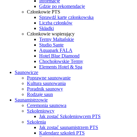
Informacje
Gdzie po rekomendacje
Członkowie PTS
Sprawdź kartę członkowską
Liczba członków
Składki
Członkowie wspierający
Termy Maltańskie
Studio Sante
Aquapark FALA
Hotel Blue Diamond
Chochołowskie Termy
Elements Hotel & Spa
Saunowicze
Poprawne saunowanie
Kultura saunowania
Poradnik saunowy
Rodzaje saun
Saunamistrzowie
Ceremonia saunowa
Szkoleniowcy
Jak zostać Szkoleniowcem PTS
Szkolenia
Jak zostać saunamistrzem PTS
Kalendarz szkoleń PTS