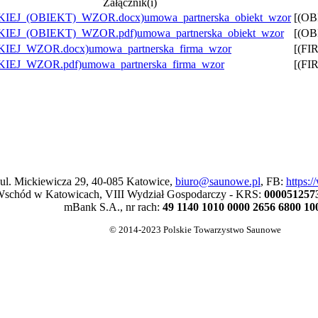
Załącznik(i)
umowa_partnerska_obiekt_wzor
[(OB
umowa_partnerska_obiekt_wzor
[(OB
umowa_partnerska_firma_wzor
[(FI
umowa_partnerska_firma_wzor
[(FI
 ul. Mickiewicza 29, 40-085 Katowice,
biuro@saunowe.pl
, FB:
https:
schód w Katowicach, VIII Wydział Gospodarczy - KRS:
000051257
mBank S.A., nr rach:
49 1140 1010 0000 2656 6800 10
© 2014-2023 Polskie Towarzystwo Saunowe