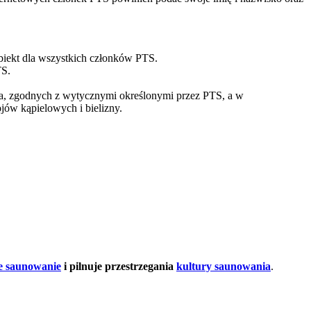
Obiekt dla wszystkich członków PTS.
TS.
a, zgodnych z wytycznymi określonymi przez PTS, a w
ojów kąpielowych i bielizny.
 saunowanie
i pilnuje przestrzegania
kultury saunowania
.