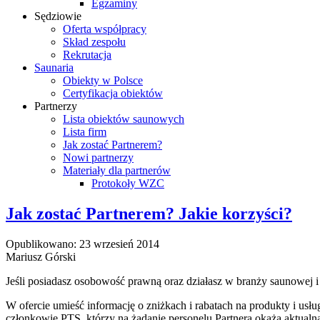
Egzaminy
Sędziowie
Oferta współpracy
Skład zespołu
Rekrutacja
Saunaria
Obiekty w Polsce
Certyfikacja obiektów
Partnerzy
Lista obiektów saunowych
Lista firm
Jak zostać Partnerem?
Nowi partnerzy
Materiały dla partnerów
Protokoły WZC
Jak zostać Partnerem? Jakie korzyści?
Opublikowano: 23 wrzesień 2014
Mariusz Górski
Jeśli posiadasz osobowość prawną oraz działasz w branży saunowej 
W ofercie umieść informację o zniżkach i rabatach na produkty i u
członkowie PTS, którzy na żądanie personelu Partnera okażą aktual