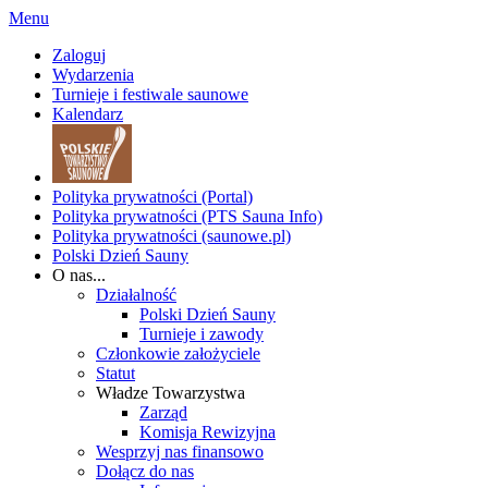
Menu
Zaloguj
Wydarzenia
Turnieje i festiwale saunowe
Kalendarz
Polityka prywatności (Portal)
Polityka prywatności (PTS Sauna Info)
Polityka prywatności (saunowe.pl)
Polski Dzień Sauny
O nas...
Działalność
Polski Dzień Sauny
Turnieje i zawody
Członkowie założyciele
Statut
Władze Towarzystwa
Zarząd
Komisja Rewizyjna
Wesprzyj nas finansowo
Dołącz do nas