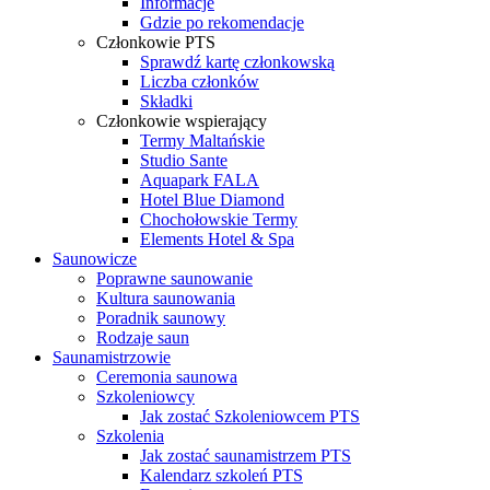
Informacje
Gdzie po rekomendacje
Członkowie PTS
Sprawdź kartę członkowską
Liczba członków
Składki
Członkowie wspierający
Termy Maltańskie
Studio Sante
Aquapark FALA
Hotel Blue Diamond
Chochołowskie Termy
Elements Hotel & Spa
Saunowicze
Poprawne saunowanie
Kultura saunowania
Poradnik saunowy
Rodzaje saun
Saunamistrzowie
Ceremonia saunowa
Szkoleniowcy
Jak zostać Szkoleniowcem PTS
Szkolenia
Jak zostać saunamistrzem PTS
Kalendarz szkoleń PTS