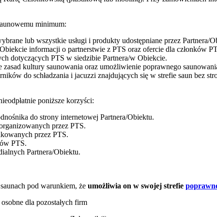
u Saunowemu minimum:
ybrane lub wszystkie usługi i produkty udostępniane przez Partnera/
ekcie informacji o partnerstwie z PTS oraz ofercie dla członków P
ch dotyczących PTS w siedzibie Partnera/w Obiekcie.
e zasad kultury saunowania oraz umożliwienie poprawnego saunowani
rników do schładzania i jacuzzi znajdujących się w strefie saun bez str
ieodpłatnie poniższe korzyści:
odnośnika do strony internetowej Partnera/Obiektu.
 organizowanych przez PTS.
likowanych przez PTS.
ków PTS.
ialnych Partnera
/Obiektu.
 saunach pod warunkiem, że
umożliwia on w swojej strefie
poprawne
osobne dla pozostałych firm