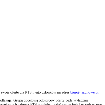
swoją ofertę dla PTS i jego członków na adres
biuro@saunowe.pl
podlegają. Grupą docelową odbiorców oferty będą wyłącznie
ternetowych członek PTS powinien podać swoje imię i nazwisko oraz