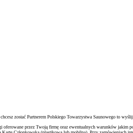
i chcesz zostać Partnerem Polskiego Towarzystwa Saunowego to wyślij 
sługi oferowane przez Twoją firmę oraz ewentualnych warunków jakim 
ną Kartę Członkowską (plastikową lub mobilną). Przy zamówieniach in