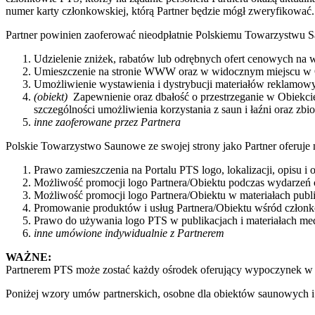
numer karty członkowskiej, którą Partner będzie mógł zweryfikować.
Partner powinien zaoferować nieodpłatnie Polskiemu Towarzystw
Udzielenie zniżek, rabatów lub odrębnych ofert cenowych na w
Umieszczenie na stronie WWW oraz w widocznym miejscu w Obi
Umożliwienie wystawienia i dystrybucji materiałów reklamowy
(obiekt)
Zapewnienie oraz dbałość o przestrzeganie w Obiekci
szczególności umożliwienia korzystania z saun i łaźni oraz zbio
inne zaoferowane przez Partnera
Polskie Towarzystwo Saunowe ze swojej strony jako Partner oferuje n
Prawo zamieszczenia na Portalu PTS logo, lokalizacji, opisu i 
Możliwość promocji logo Partnera/Obiektu podczas wydarzeń
Możliwość promocji logo Partnera/Obiektu w materiałach pub
Promowanie produktów i usług Partnera/Obiektu wśród człon
Prawo do używania logo PTS w publikacjach i materiałach med
inne umówione indywidualnie z Partnerem
WAŻNE:
Partnerem PTS może zostać każdy ośrodek oferujący wypoczynek w
Poniżej wzory umów partnerskich, osobne dla obiektów saunowych i 