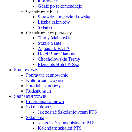
Informacje
Gdzie po rekomendacje
Członkowie PTS
Sprawdź kartę członkowską
Liczba członków
Składki
Członkowie wspierający
Termy Maltańskie
Studio Sante
Aquapark FALA
Hotel Blue Diamond
Chochołowskie Termy
Elements Hotel & Spa
Saunowicze
Poprawne saunowanie
Kultura saunowania
Poradnik saunowy
Rodzaje saun
Saunamistrzowie
Ceremonia saunowa
Szkoleniowcy
Jak zostać Szkoleniowcem PTS
Szkolenia
Jak zostać saunamistrzem PTS
Kalendarz szkoleń PTS