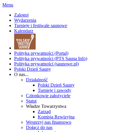
Menu
Zaloguj
Wydarzenia
Turnieje i festiwale saunowe
Kalendarz
Polityka prywatności (Portal)
Polityka prywatności (PTS Sauna Info)
Polityka prywatności (saunowe.pl)
Polski Dzień Sauny
O nas...
Działalność
Polski Dzień Sauny
Turnieje i zawody
Członkowie założyciele
Statut
Władze Towarzystwa
Zarząd
Komisja Rewizyjna
Wesprzyj nas finansowo
Dołącz do nas