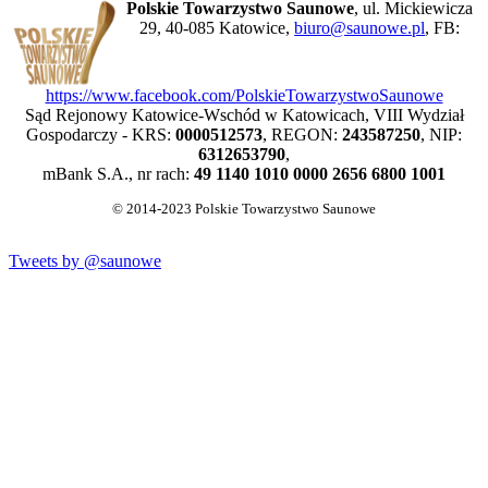
Polskie Towarzystwo Saunowe
, ul. Mickiewicza
29, 40-085 Katowice,
biuro@saunowe.pl
, FB:
https://www.facebook.com/PolskieTowarzystwoSaunowe
Sąd Rejonowy Katowice-Wschód w Katowicach, VIII Wydział
Gospodarczy - KRS:
0000512573
, REGON:
243587250
, NIP:
6312653790
,
mBank S.A., nr rach:
49 1140 1010 0000 2656 6800 1001
© 2014-2023 Polskie Towarzystwo Saunowe
Tweets by @saunowe