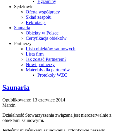
Egzaminy
Sędziowie
Oferta współpracy
Skład zespołu
Rekrutacja
Saunaria
Obiekty w Polsce
Certyfikacja obiektów
Partnerzy
Lista obiektów saunowych
Lista firm
Jak zostać Partnerem?
Nowi partnerzy
Materiały dla partnerów
Protokoły WZC
Saunaria
Opublikowano: 13 czerwiec 2014
Marcin
Działalność Stowarzyszenia związana jest nierozerwalnie z
obiektami saunowymi.
Jesteśmy miłośnikami saunowania, członkowie naszego