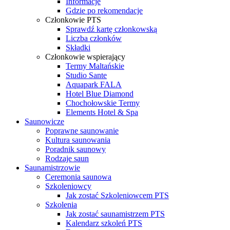
Informacje
Gdzie po rekomendacje
Członkowie PTS
Sprawdź kartę członkowską
Liczba członków
Składki
Członkowie wspierający
Termy Maltańskie
Studio Sante
Aquapark FALA
Hotel Blue Diamond
Chochołowskie Termy
Elements Hotel & Spa
Saunowicze
Poprawne saunowanie
Kultura saunowania
Poradnik saunowy
Rodzaje saun
Saunamistrzowie
Ceremonia saunowa
Szkoleniowcy
Jak zostać Szkoleniowcem PTS
Szkolenia
Jak zostać saunamistrzem PTS
Kalendarz szkoleń PTS