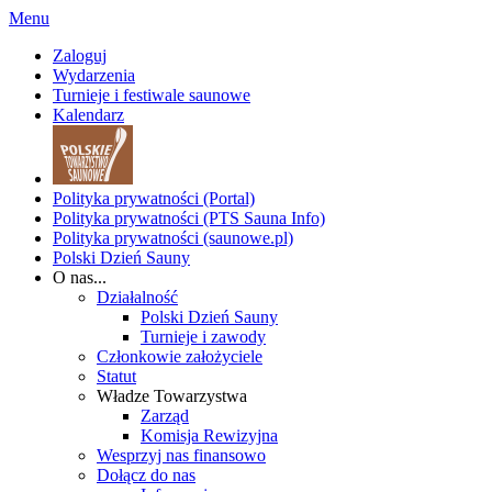
Menu
Zaloguj
Wydarzenia
Turnieje i festiwale saunowe
Kalendarz
Polityka prywatności (Portal)
Polityka prywatności (PTS Sauna Info)
Polityka prywatności (saunowe.pl)
Polski Dzień Sauny
O nas...
Działalność
Polski Dzień Sauny
Turnieje i zawody
Członkowie założyciele
Statut
Władze Towarzystwa
Zarząd
Komisja Rewizyjna
Wesprzyj nas finansowo
Dołącz do nas