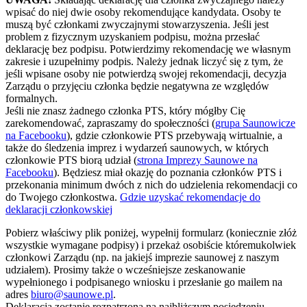
wpisać do niej dwie osoby rekomendujące kandydata. Osoby te
muszą być członkami zwyczajnymi stowarzyszenia. Jeśli jest
problem z fizycznym uzyskaniem podpisu, można przesłać
deklarację bez podpisu. Potwierdzimy rekomendację we własnym
zakresie i uzupełnimy podpis. Należy jednak liczyć się z tym, że
jeśli wpisane osoby nie potwierdzą swojej rekomendacji, decyzja
Zarządu o przyjęciu członka będzie negatywna ze względów
formalnych.
Jeśli nie znasz żadnego członka PTS, który mógłby Cię
zarekomendować, zapraszamy do społeczności (
grupa Saunowicze
na Facebooku
), gdzie członkowie PTS przebywają wirtualnie, a
także do śledzenia imprez i wydarzeń saunowych, w których
członkowie PTS biorą udział (
strona Imprezy Saunowe na
Facebooku
). Będziesz miał okazję do poznania członków PTS i
przekonania minimum dwóch z nich do udzielenia rekomendacji co
do Twojego członkostwa.
Gdzie uzyskać rekomendacje do
deklaracji członkowskiej
Pobierz właściwy plik poniżej, wypełnij formularz (koniecznie złóż
wszystkie wymagane podpisy) i przekaż osobiście któremukolwiek
członkowi Zarządu (np. na jakiejś imprezie saunowej z naszym
udziałem). Prosimy także o wcześniejsze zeskanowanie
wypełnionego i podpisanego wniosku i przesłanie go mailem na
adres
biuro@saunowe.pl
.
Deklaracja zostanie rozpatrzona na najbliższym posiedzeniu