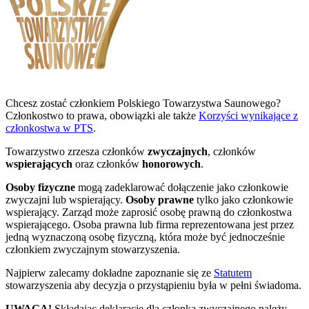
Chcesz zostać członkiem Polskiego Towarzystwa Saunowego?
Członkostwo to prawa, obowiązki ale także
Korzyści wynikające z
członkostwa w PTS
.
Towarzystwo zrzesza członków
zwyczajnych
, członków
wspierających
oraz członków
honorowych
.
Osoby fizyczne
mogą zadeklarować dołączenie jako członkowie
zwyczajni lub wspierający.
Osoby prawne
tylko jako członkowie
wspierający. Zarząd może zaprosić osobę prawną do członkostwa
wspierającego. Osoba prawna lub firma reprezentowana jest przez
jedną wyznaczoną osobę fizyczną, która może być jednocześnie
członkiem zwyczajnym stowarzyszenia.
Najpierw zalecamy dokładne zapoznanie się ze
Statutem
stowarzyszenia aby decyzja o przystąpieniu była w pełni świadoma.
UWAGA!
Składając deklarację dla członka zwyczajnego należy