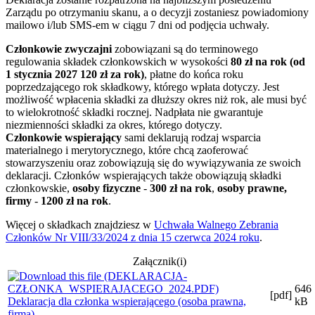
Zarządu po otrzymaniu skanu, a o decyzji zostaniesz powiadomiony
mailowo i/lub SMS-em w ciągu 7 dni od podjęcia uchwały.
Członkowie zwyczajni
zobowiązani są do terminowego
regulowania składek członkowskich w wysokości
80 zł na rok (od
1 stycznia 2027 120 zł za rok)
, płatne do końca roku
poprzedzającego rok składkowy, którego wpłata dotyczy. Jest
możliwość wpłacenia składki za dłuższy okres niż rok, ale musi być
to wielokrotność składki rocznej. Nadpłata nie gwarantuje
niezmienności składki za okres, którego dotyczy.
Członkowie wspierający
sami deklarują rodzaj wsparcia
materialnego i merytorycznego, które chcą zaoferować
stowarzyszeniu oraz zobowiązują się do wywiązywania ze swoich
deklaracji. Członków wspierających także obowiązują składki
członkowskie,
osoby fizyczne
-
300 zł na rok
,
osoby prawne,
firmy
-
1200 zł na rok
.
Więcej o składkach znajdziesz w
Uchwała Walnego Zebrania
Członków Nr VIII/33/2024 z dnia 15 czerwca 2024 roku
.
Załącznik(i)
646
[pdf]
Deklaracja dla członka wspierającego (osoba prawna,
kB
firma)