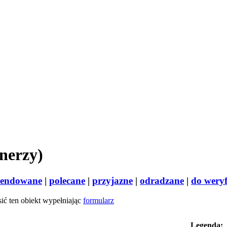
nerzy)
endowane
|
polecane
|
przyjazne
|
odradzane
|
do weryf
osić ten obiekt wypełniając
formularz
Legenda: