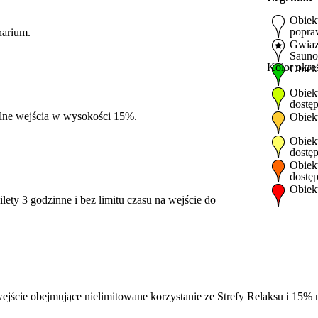
Obiekt
popra
narium.
Gwiaz
Sauno
Kolor okre
Obiek
Obiek
dostęp
alne wejścia w wysokości 15%.
Obiek
Obiek
dostęp
Obiek
dostęp
Obiek
ety 3 godzinne i bez limitu czasu na wejście do
jście obejmujące nielimitowane korzystanie ze Strefy Relaksu i 15% 