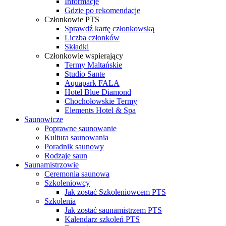
Informacje
Gdzie po rekomendacje
Członkowie PTS
Sprawdź kartę członkowską
Liczba członków
Składki
Członkowie wspierający
Termy Maltańskie
Studio Sante
Aquapark FALA
Hotel Blue Diamond
Chochołowskie Termy
Elements Hotel & Spa
Saunowicze
Poprawne saunowanie
Kultura saunowania
Poradnik saunowy
Rodzaje saun
Saunamistrzowie
Ceremonia saunowa
Szkoleniowcy
Jak zostać Szkoleniowcem PTS
Szkolenia
Jak zostać saunamistrzem PTS
Kalendarz szkoleń PTS