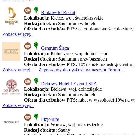
Binkowski Resort
Lokalizacja:
Kielce, woj. świętokrzyskie
Rodzaj obiektu:
Saunarium w hotelu
Oferta dla członków PTS:
całodniowe wejście do strefy 
Zobacz więcej...
Centrum Ślęza
Lokalizacja:
Kobierzyce, woj. dolnośląskie
Rodzaj obiektu:
Saunarium przy basenach
Oferta dla członków PTS:
10% zniżki na usługi Centrum 
Zobacz więcej...
Zapraszamy do dyskusji na naszym Forum...
Dębowy Hotel I Event I SPA
Lokalizacja:
Bielawa, woj. dolnośląskie
Rodzaj obiektu:
Saunarium w hotelu
Oferta dla członków PTS:
rabat w wysokości 10% na ws
Zobacz więcej...
Fizjo4life
Lokalizacja:
Warsaw, woj. mazowieckie
Rodzaj obiektu:
Sauny