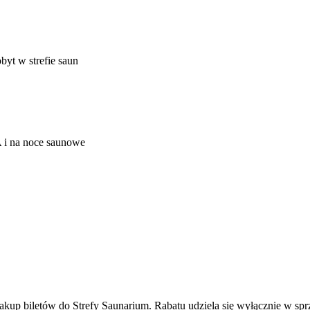
yt w strefie saun
A i na noce saunowe
up biletów do Strefy Saunarium. Rabatu udziela się wyłącznie w sprz