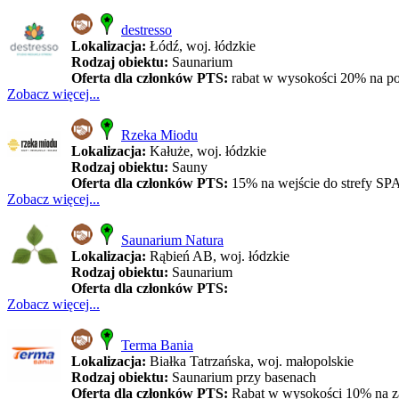
destresso
Lokalizacja:
Łódź, woj. łódzkie
Rodzaj obiektu:
Saunarium
Oferta dla członków PTS:
rabat w wysokości 20% na pob
Zobacz więcej...
Rzeka Miodu
Lokalizacja:
Kałuże, woj. łódzkie
Rodzaj obiektu:
Sauny
Oferta dla członków PTS:
15% na wejście do strefy SP
Zobacz więcej...
Saunarium Natura
Lokalizacja:
Rąbień AB, woj. łódzkie
Rodzaj obiektu:
Saunarium
Oferta dla członków PTS:
Zobacz więcej...
Terma Bania
Lokalizacja:
Białka Tatrzańska, woj. małopolskie
Rodzaj obiektu:
Saunarium przy basenach
Oferta dla członków PTS:
Rabat w wysokości 10% na zak