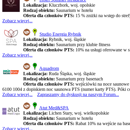
Lokalizacja:
Kluczbork, woj. opolskie
Rodzaj obiektu:
Saunarium w hotelu
Oferta dla członków PTS:
15 % zniżki na wstęp do stre
Zobacz więcej...
Studio Energia Rybnik
Lokalizacja:
Rybnik, woj. śląskie
Rodzaj obiektu:
Saunarium przy klubie fitness
Oferta dla członków PTS:
10% na usługi oferowane w s
Zobacz więcej...
Aquadrom
Lokalizacja:
Ruda Śląska, woj. śląskie
Rodzaj obiektu:
Saunarium przy basenach
Oferta dla członków PTS:
wejściówki na noce saunowe w
6100 1004 z dopiskiem noc saunowa PTS (numer karty PTS). Póki co
Zobacz więcej...
Zapraszamy do dyskusji na naszym Forum...
Atut Med&SPA
Lokalizacja:
Lichen Stary, woj. wielkopolskie
Rodzaj obiektu:
Saunarium w hotelu
Oferta dla członków PTS:
Rabat 10% na wejście na base
Zobacz więcej...