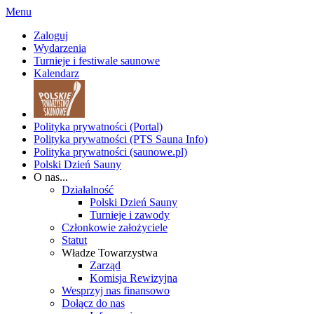
Menu
Zaloguj
Wydarzenia
Turnieje i festiwale saunowe
Kalendarz
Polityka prywatności (Portal)
Polityka prywatności (PTS Sauna Info)
Polityka prywatności (saunowe.pl)
Polski Dzień Sauny
O nas...
Działalność
Polski Dzień Sauny
Turnieje i zawody
Członkowie założyciele
Statut
Władze Towarzystwa
Zarząd
Komisja Rewizyjna
Wesprzyj nas finansowo
Dołącz do nas