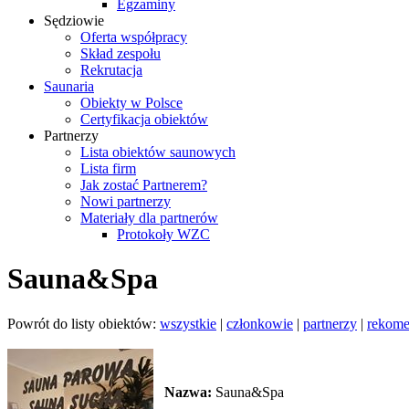
Egzaminy
Sędziowie
Oferta współpracy
Skład zespołu
Rekrutacja
Saunaria
Obiekty w Polsce
Certyfikacja obiektów
Partnerzy
Lista obiektów saunowych
Lista firm
Jak zostać Partnerem?
Nowi partnerzy
Materiały dla partnerów
Protokoły WZC
Sauna&Spa
Powrót do listy obiektów:
wszystkie
|
członkowie
|
partnerzy
|
rekom
Nazwa:
Sauna&Spa