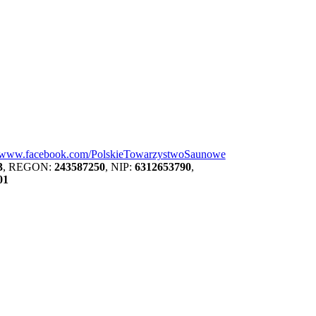
//www.facebook.com/PolskieTowarzystwoSaunowe
3
, REGON:
243587250
, NIP:
6312653790
,
01