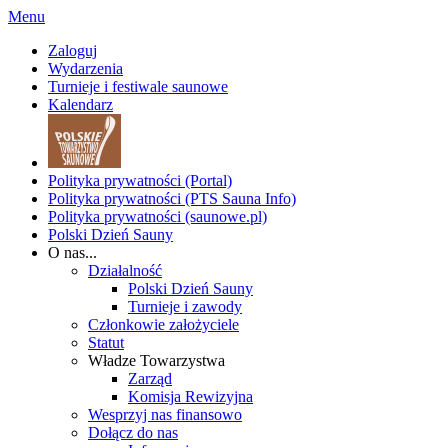
Menu
Zaloguj
Wydarzenia
Turnieje i festiwale saunowe
Kalendarz
Polityka prywatności (Portal)
Polityka prywatności (PTS Sauna Info)
Polityka prywatności (saunowe.pl)
Polski Dzień Sauny
O nas...
Działalność
Polski Dzień Sauny
Turnieje i zawody
Członkowie założyciele
Statut
Władze Towarzystwa
Zarząd
Komisja Rewizyjna
Wesprzyj nas finansowo
Dołącz do nas