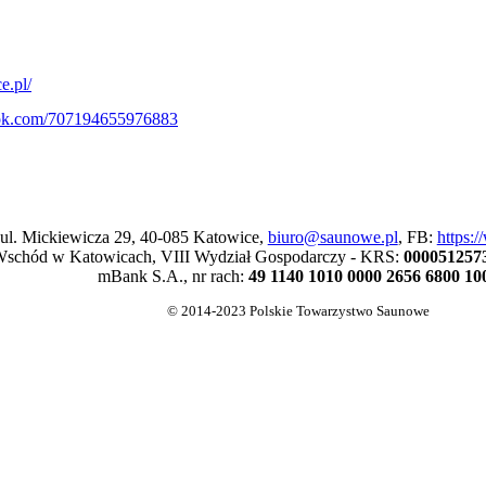
e.pl/
ook.com/707194655976883
 ul. Mickiewicza 29, 40-085 Katowice,
biuro@saunowe.pl
, FB:
https:
schód w Katowicach, VIII Wydział Gospodarczy - KRS:
000051257
mBank S.A., nr rach:
49 1140 1010 0000 2656 6800 10
© 2014-2023 Polskie Towarzystwo Saunowe