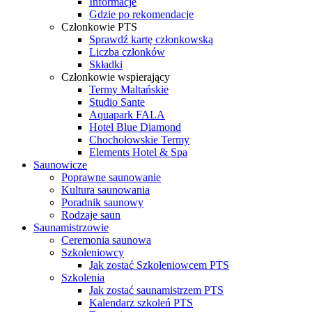
Informacje
Gdzie po rekomendacje
Członkowie PTS
Sprawdź kartę członkowską
Liczba członków
Składki
Członkowie wspierający
Termy Maltańskie
Studio Sante
Aquapark FALA
Hotel Blue Diamond
Chochołowskie Termy
Elements Hotel & Spa
Saunowicze
Poprawne saunowanie
Kultura saunowania
Poradnik saunowy
Rodzaje saun
Saunamistrzowie
Ceremonia saunowa
Szkoleniowcy
Jak zostać Szkoleniowcem PTS
Szkolenia
Jak zostać saunamistrzem PTS
Kalendarz szkoleń PTS