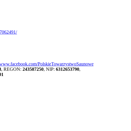
07062491/
//www.facebook.com/PolskieTowarzystwoSaunowe
3
, REGON:
243587250
, NIP:
6312653790
,
01