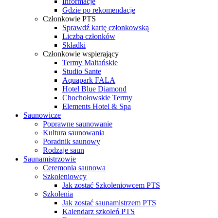
Informacje
Gdzie po rekomendacje
Członkowie PTS
Sprawdź kartę członkowską
Liczba członków
Składki
Członkowie wspierający
Termy Maltańskie
Studio Sante
Aquapark FALA
Hotel Blue Diamond
Chochołowskie Termy
Elements Hotel & Spa
Saunowicze
Poprawne saunowanie
Kultura saunowania
Poradnik saunowy
Rodzaje saun
Saunamistrzowie
Ceremonia saunowa
Szkoleniowcy
Jak zostać Szkoleniowcem PTS
Szkolenia
Jak zostać saunamistrzem PTS
Kalendarz szkoleń PTS