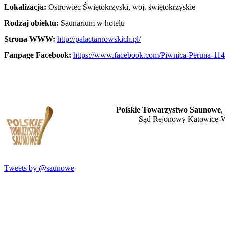
Lokalizacja:
Ostrowiec Świętokrzyski, woj. świętokrzyskie
Rodzaj obiektu:
Saunarium w hotelu
Strona WWW:
http://palactarnowskich.pl/
Fanpage Facebook:
https://www.facebook.com/Piwnica-Peruna-1
Polskie Towarzystwo Saunowe
,
Sąd Rejonowy Katowice-W
Tweets by @saunowe