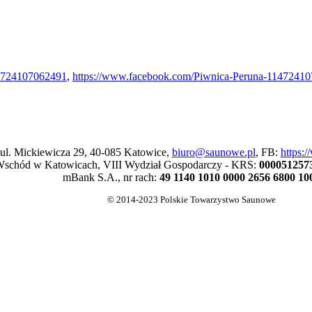
14724107062491
,
https://www.facebook.com/Piwnica-Peruna-1147241
 ul. Mickiewicza 29, 40-085 Katowice,
biuro@saunowe.pl
, FB:
https:
schód w Katowicach, VIII Wydział Gospodarczy - KRS:
000051257
mBank S.A., nr rach:
49 1140 1010 0000 2656 6800 10
© 2014-2023 Polskie Towarzystwo Saunowe