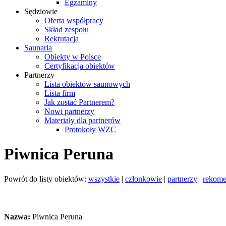
Egzaminy
Sędziowie
Oferta współpracy
Skład zespołu
Rekrutacja
Saunaria
Obiekty w Polsce
Certyfikacja obiektów
Partnerzy
Lista obiektów saunowych
Lista firm
Jak zostać Partnerem?
Nowi partnerzy
Materiały dla partnerów
Protokoły WZC
Piwnica Peruna
Powrót do listy obiektów:
wszystkie
|
członkowie
|
partnerzy
|
rekom
Nazwa:
Piwnica Peruna