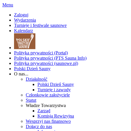
Menu
Zaloguj
Wydarzenia
Turnieje i festiwale saunowe
Kalendarz
Polityka prywatności (Portal)
Polityka prywatności (PTS Sauna Info)
Polityka prywatności (saunowe.pl)
Polski Dzień Sauny
O nas...
Działalność
Polski Dzień Sauny
Turnieje i zawody
Członkowie założyciele
Statut
Władze Towarzystwa
Zarząd
Komisja Rewizyjna
Wesprzyj nas finansowo
Dołącz do nas