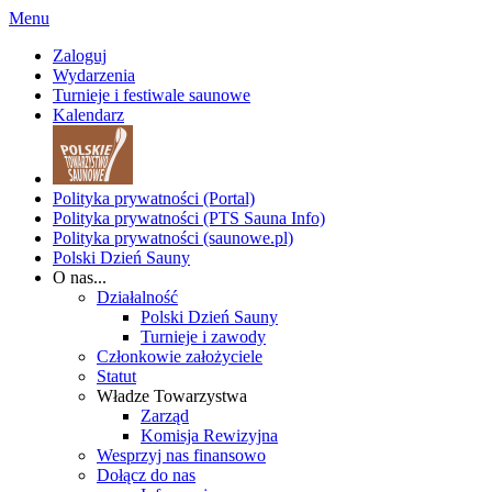
Menu
Zaloguj
Wydarzenia
Turnieje i festiwale saunowe
Kalendarz
Polityka prywatności (Portal)
Polityka prywatności (PTS Sauna Info)
Polityka prywatności (saunowe.pl)
Polski Dzień Sauny
O nas...
Działalność
Polski Dzień Sauny
Turnieje i zawody
Członkowie założyciele
Statut
Władze Towarzystwa
Zarząd
Komisja Rewizyjna
Wesprzyj nas finansowo
Dołącz do nas