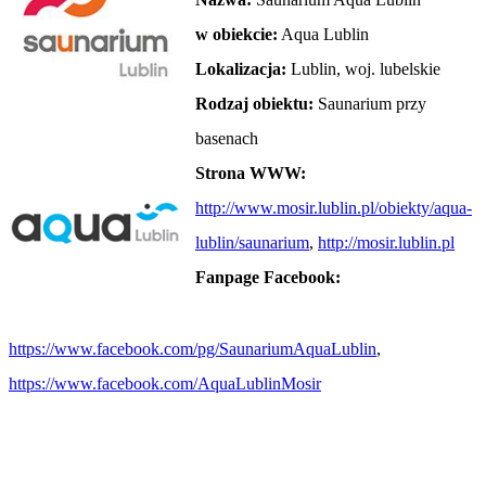
w obiekcie:
Aqua Lublin
Lokalizacja:
Lublin, woj. lubelskie
Rodzaj obiektu:
Saunarium przy
basenach
Strona WWW:
http://www.mosir.lublin.pl/obiekty/aqua-
lublin/saunarium
,
http://mosir.lublin.pl
Fanpage Facebook:
https://www.facebook.com/pg/SaunariumAquaLublin
,
https://www.facebook.com/AquaLublinMosir