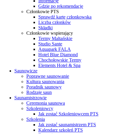
Informacje
Gdzie po rekomendacje
Członkowie PTS
Sprawdź kartę członkowską
Liczba członków
Składki
Członkowie wspierający
Termy Maltańskie
Studio Sante
Aquapark FALA
Hotel Blue Diamond
Chochołowskie Termy
Elements Hotel & Spa
Saunowicze
Poprawne saunowanie
Kultura saunowania
Poradnik saunowy
Rodzaje saun
Saunamistrzowie
Ceremonia saunowa
Szkoleniowcy
Jak zostać Szkoleniowcem PTS
Szkolenia
Jak zostać saunamistrzem PTS
Kalendarz szkoleń PTS