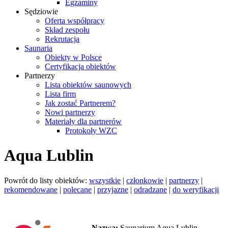
Egzaminy
Sędziowie
Oferta współpracy
Skład zespołu
Rekrutacja
Saunaria
Obiekty w Polsce
Certyfikacja obiektów
Partnerzy
Lista obiektów saunowych
Lista firm
Jak zostać Partnerem?
Nowi partnerzy
Materiały dla partnerów
Protokoły WZC
Aqua Lublin
Powrót do listy obiektów:
wszystkie
|
członkowie
|
partnerzy
|
rekomendowane
|
polecane
|
przyjazne
|
odradzane
|
do weryfikacji
Nazwa:
Saunarium Aqua Lublin