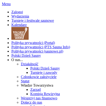
Menu
Zaloguj
Wydarzenia
Turnieje i festiwale saunowe
Kalendarz
Polityka prywatności (Portal)
Polityka prywatności (PTS Sauna Info)
Polityka prywatności (saunowe.pl)
Polski Dzień Sauny
O nas...
Działalność
Polski Dzień Sauny
Turnieje i zawody
Członkowie założyciele
Statut
Władze Towarzystwa
Zarząd
Komisja Rewizyjna
Wesprzyj nas finansowo
Dołącz do nas