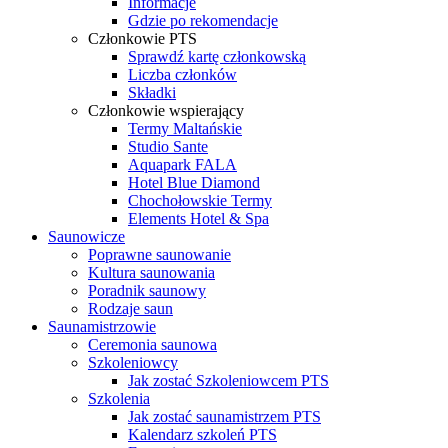
Informacje
Gdzie po rekomendacje
Członkowie PTS
Sprawdź kartę członkowską
Liczba członków
Składki
Członkowie wspierający
Termy Maltańskie
Studio Sante
Aquapark FALA
Hotel Blue Diamond
Chochołowskie Termy
Elements Hotel & Spa
Saunowicze
Poprawne saunowanie
Kultura saunowania
Poradnik saunowy
Rodzaje saun
Saunamistrzowie
Ceremonia saunowa
Szkoleniowcy
Jak zostać Szkoleniowcem PTS
Szkolenia
Jak zostać saunamistrzem PTS
Kalendarz szkoleń PTS