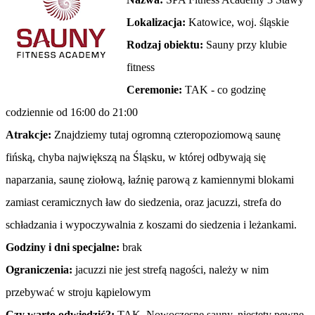
Lokalizacja:
Katowice, woj. śląskie
Rodzaj obiektu:
Sauny przy klubie
fitness
Ceremonie:
TAK - co godzinę
codziennie od 16:00 do 21:00
Atrakcje:
Znajdziemy tutaj ogromną czteropoziomową saunę
fińską, chyba największą na Śląsku, w której odbywają się
naparzania, saunę ziołową, łaźnię parową z kamiennymi blokami
zamiast ceramicznych ław do siedzenia, oraz jacuzzi, strefa do
schładzania i wypoczywalnia z koszami do siedzenia i leżankami.
Godziny i dni specjalne:
brak
Ograniczenia:
jacuzzi nie jest strefą nagości, należy w nim
przebywać w stroju kąpielowym
Czy warto odwiedzić?:
TAK. Nowoczesne sauny, niestety pewne