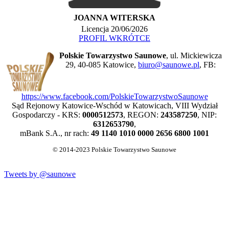
JOANNA WITERSKA
Licencja 20/06/2026
PROFIL WKRÓTCE
Polskie Towarzystwo Saunowe
, ul. Mickiewicza
29, 40-085 Katowice,
biuro@saunowe.pl
, FB:
https://www.facebook.com/PolskieTowarzystwoSaunowe
Sąd Rejonowy Katowice-Wschód w Katowicach, VIII Wydział
Gospodarczy - KRS:
0000512573
, REGON:
243587250
, NIP:
6312653790
,
mBank S.A., nr rach:
49 1140 1010 0000 2656 6800 1001
© 2014-2023 Polskie Towarzystwo Saunowe
Tweets by @saunowe