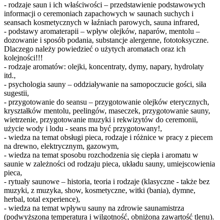
- rodzaje saun i ich właściwości – przedstawienie podstawowych
informacji o ceremoniach zapachowych w saunach suchych i
seansach kosmetycznych w łaźniach parowych, sauna infrared,
- podstawy aromaterapii – wpływ olejków, naparów, mentolu –
dozowanie i sposób podania, substancje alergenne, fototoksyczne.
Dlaczego należy powiedzieć o użytych aromatach oraz ich
kolejności!!!
- rodzaje aromatów: olejki, koncentraty, dymy, napary, hydrolaty
itd.,
- psychologia sauny – oddziaływanie na samopoczucie gości, siła
sugestii,
- przygotowanie do seansu – przygotowanie olejków eterycznych,
kryształków mentolu, peelingów, maseczek, przygotowanie sauny,
wietrzenie, przygotowanie muzyki i rekwizytów do ceremonii,
użycie wody i lodu - seans ma być przygotowany!,
- wiedza na temat obsługi pieca, rodzaje i różnice w pracy z piecem
na drewno, elektrycznym, gazowym,
- wiedza na temat sposobu rozchodzenia się ciepła i aromatu w
saunie w zależności od rodzaju pieca, układu sauny, umiejscowienia
pieca,
- rytuały saunowe – historia, teoria i rodzaje (klasyczne - także bez
muzyki, z muzyka, show, kosmetyczne, witki (bania), dymne,
herbal, total experience),
- wiedza na temat wpływu sauny na zdrowie saunamistrza
(podwyższona temperatura i wilgotność, obniżona zawartość tlenu).