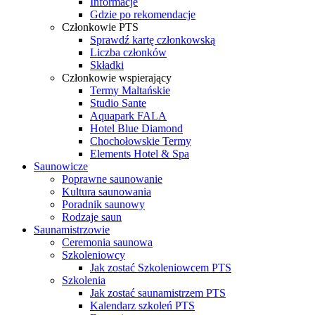
Informacje
Gdzie po rekomendacje
Członkowie PTS
Sprawdź kartę członkowską
Liczba członków
Składki
Członkowie wspierający
Termy Maltańskie
Studio Sante
Aquapark FALA
Hotel Blue Diamond
Chochołowskie Termy
Elements Hotel & Spa
Saunowicze
Poprawne saunowanie
Kultura saunowania
Poradnik saunowy
Rodzaje saun
Saunamistrzowie
Ceremonia saunowa
Szkoleniowcy
Jak zostać Szkoleniowcem PTS
Szkolenia
Jak zostać saunamistrzem PTS
Kalendarz szkoleń PTS