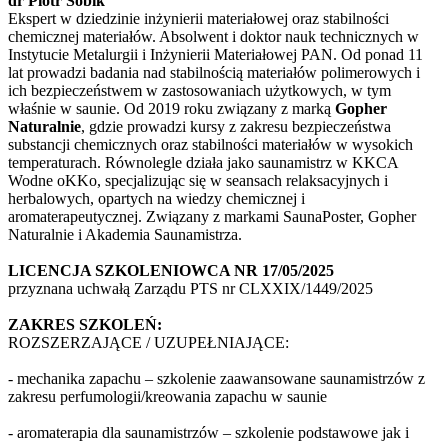
dr Piotr Sobik
Ekspert w dziedzinie inżynierii materiałowej oraz stabilności
chemicznej materiałów. Absolwent i doktor nauk technicznych w
Instytucie Metalurgii i Inżynierii Materiałowej PAN. Od ponad 11
lat prowadzi badania nad stabilnością materiałów polimerowych i
ich bezpieczeństwem w zastosowaniach użytkowych, w tym
właśnie w saunie. Od 2019 roku związany z marką
Gopher
Naturalnie
, gdzie prowadzi kursy z zakresu bezpieczeństwa
substancji chemicznych oraz stabilności materiałów w wysokich
temperaturach. Równolegle działa jako saunamistrz w KKCA
Wodne oKKo, specjalizując się w seansach relaksacyjnych i
herbalowych, opartych na wiedzy chemicznej i
aromaterapeutycznej. Związany z markami SaunaPoster, Gopher
Naturalnie i Akademia Saunamistrza.
LICENCJA SZKOLENIOWCA NR 17/05/2025
przyznana uchwałą Zarządu PTS nr CLXXIX/1449/2025
ZAKRES SZKOLEŃ:
ROZSZERZAJĄCE / UZUPEŁNIAJĄCE:
- mechanika zapachu – szkolenie zaawansowane saunamistrzów z
zakresu perfumologii/kreowania zapachu w saunie
- aromaterapia dla saunamistrzów – szkolenie podstawowe jak i