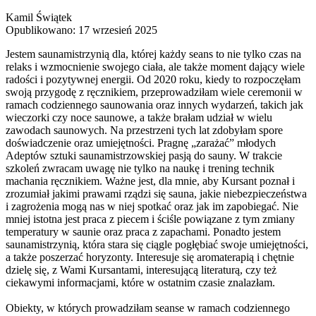
Kamil Świątek
Opublikowano: 17 wrzesień 2025
Jestem saunamistrzynią dla, której każdy seans to nie tylko czas na
relaks i wzmocnienie swojego ciała, ale także moment dający wiele
radości i pozytywnej energii. Od 2020 roku, kiedy to rozpoczęłam
swoją przygodę z ręcznikiem, przeprowadziłam wiele ceremonii w
ramach codziennego saunowania oraz innych wydarzeń, takich jak
wieczorki czy noce saunowe, a także brałam udział w wielu
zawodach saunowych. Na przestrzeni tych lat zdobyłam spore
doświadczenie oraz umiejętności. Pragnę „zarażać” młodych
Adeptów sztuki saunamistrzowskiej pasją do sauny. W trakcie
szkoleń zwracam uwagę nie tylko na naukę i trening technik
machania ręcznikiem. Ważne jest, dla mnie, aby Kursant poznał i
zrozumiał jakimi prawami rządzi się sauna, jakie niebezpieczeństwa
i zagrożenia mogą nas w niej spotkać oraz jak im zapobiegać. Nie
mniej istotna jest praca z piecem i ściśle powiązane z tym zmiany
temperatury w saunie oraz praca z zapachami. Ponadto jestem
saunamistrzynią, która stara się ciągle pogłębiać swoje umiejętności,
a także poszerzać horyzonty. Interesuje się aromaterapią i chętnie
dzielę się, z Wami Kursantami, interesującą literaturą, czy też
ciekawymi informacjami, które w ostatnim czasie znalazłam.
Obiekty, w których prowadziłam seanse w ramach codziennego