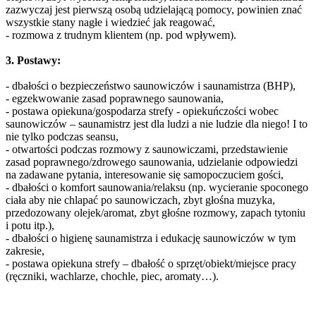
zazwyczaj jest pierwszą osobą udzielającą pomocy, powinien znać
wszystkie stany nagłe i wiedzieć jak reagować,
- rozmowa z trudnym klientem (np. pod wpływem).
3. Postawy:
- dbałości o bezpieczeństwo saunowiczów i saunamistrza (BHP),
- egzekwowanie zasad poprawnego saunowania,
- postawa opiekuna/gospodarza strefy - opiekuńczości wobec
saunowiczów – saunamistrz jest dla ludzi a nie ludzie dla niego! I to
nie tylko podczas seansu,
- otwartości podczas rozmowy z saunowiczami, przedstawienie
zasad poprawnego/zdrowego saunowania, udzielanie odpowiedzi
na zadawane pytania, interesowanie się samopoczuciem gości,
- dbałości o komfort saunowania/relaksu (np. wycieranie spoconego
ciała aby nie chlapać po saunowiczach, zbyt głośna muzyka,
przedozowany olejek/aromat, zbyt głośne rozmowy, zapach tytoniu
i potu itp.),
- dbałości o higienę saunamistrza i edukację saunowiczów w tym
zakresie,
- postawa opiekuna strefy – dbałość o sprzęt/obiekt/miejsce pracy
(ręczniki, wachlarze, chochle, piec, aromaty…).