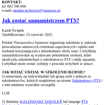
KONTAKT:
tel. 602 596 666
e-mail:
monika.lechowicz@saunowe.pl
Jak zostać saunamistrzem PTS?
Kamil Świątek
Opublikowano: 23 czerwiec 2025
Polskie Towarzystwo Saunowe organizuje szkolenia w zakresie
prowadzenia saunowych ceremonii zapachowych i opieki nad
osobami korzystającymi z infrastruktury strefy saun. Certyfikaty
saunamistrzowskie są wydawane pełnoletnim osobom, które
ukończyły szkolenie/kurs u szkoleniowca PTS i zdały egzamin.
Certyfikat może zostać cofnięty z powodu uchybień w sztuce.
JAK WZIĄĆ UDZIAŁ W SZKOLENIU/KURSIE?
1) umawiamy się indywidualnie lub grupą osób z jednym ze
szkoleniowców, których znajdziemy na stronie
Szkoleniowcy PTS
i
z nim ustalamy wszystkie szczegóły,
LUB
2) śledzimy
KALENDARZ SZKOLEŃ
lub fanpage
PTS