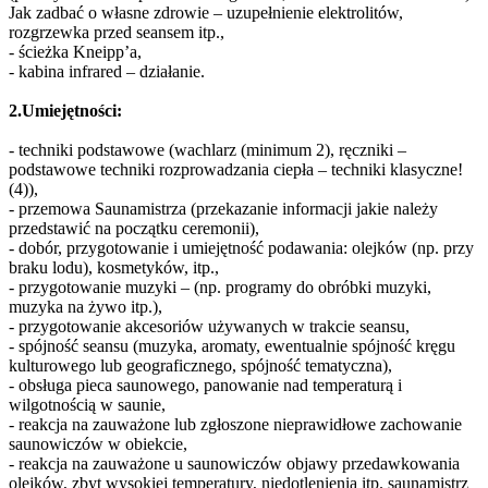
Jak zadbać o własne zdrowie – uzupełnienie elektrolitów,
rozgrzewka przed seansem itp.,
- ścieżka Kneipp’a,
- kabina infrared – działanie.
2.Umiejętności:
- techniki podstawowe (wachlarz (minimum 2), ręczniki –
podstawowe techniki rozprowadzania ciepła – techniki klasyczne!
(4)),
- przemowa Saunamistrza (przekazanie informacji jakie należy
przedstawić na początku ceremonii),
- dobór, przygotowanie i umiejętność podawania: olejków (np. przy
braku lodu), kosmetyków, itp.,
- przygotowanie muzyki – (np. programy do obróbki muzyki,
muzyka na żywo itp.),
- przygotowanie akcesoriów używanych w trakcie seansu,
- spójność seansu (muzyka, aromaty, ewentualnie spójność kręgu
kulturowego lub geograficznego, spójność tematyczna),
- obsługa pieca saunowego, panowanie nad temperaturą i
wilgotnością w saunie,
- reakcja na zauważone lub zgłoszone nieprawidłowe zachowanie
saunowiczów w obiekcie,
- reakcja na zauważone u saunowiczów objawy przedawkowania
olejków, zbyt wysokiej temperatury, niedotlenienia itp. saunamistrz