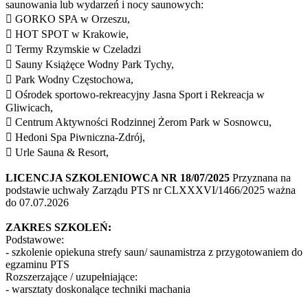
saunowania lub wydarzeń i nocy saunowych:
 GORKO SPA w Orzeszu,
 HOT SPOT w Krakowie,
 Termy Rzymskie w Czeladzi
 Sauny Książęce Wodny Park Tychy,
 Park Wodny Częstochowa,
 Ośrodek sportowo-rekreacyjny Jasna Sport i Rekreacja w
Gliwicach,
 Centrum Aktywności Rodzinnej Żerom Park w Sosnowcu,
 Hedoni Spa Piwniczna-Zdrój,
 Urle Sauna & Resort,
LICENCJA SZKOLENIOWCA NR 18/07/2025
Przyznana na
podstawie uchwały Zarządu PTS nr CLXXXVI/1466/2025 ważna
do 07.07.2026
ZAKRES SZKOLEŃ:
Podstawowe:
- szkolenie opiekuna strefy saun/ saunamistrza z przygotowaniem do
egzaminu PTS
Rozszerzające / uzupełniające:
- warsztaty doskonalące techniki machania