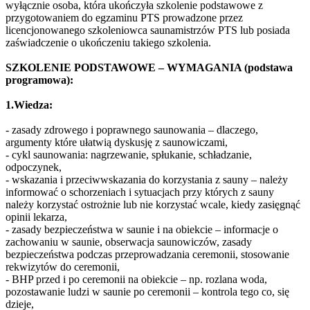
wyłącznie osoba, która ukończyła szkolenie podstawowe z
przygotowaniem do egzaminu PTS prowadzone przez
licencjonowanego szkoleniowca saunamistrzów PTS lub posiada
zaświadczenie o ukończeniu takiego szkolenia.
SZKOLENIE PODSTAWOWE – WYMAGANIA (podstawa
programowa):
1.Wiedza:
- zasady zdrowego i poprawnego saunowania – dlaczego,
argumenty które ułatwią dyskusję z saunowiczami,
- cykl saunowania: nagrzewanie, spłukanie, schładzanie,
odpoczynek,
- wskazania i przeciwwskazania do korzystania z sauny – należy
informować o schorzeniach i sytuacjach przy których z sauny
należy korzystać ostrożnie lub nie korzystać wcale, kiedy zasięgnąć
opinii lekarza,
- zasady bezpieczeństwa w saunie i na obiekcie – informacje o
zachowaniu w saunie, obserwacja saunowiczów, zasady
bezpieczeństwa podczas przeprowadzania ceremonii, stosowanie
rekwizytów do ceremonii,
- BHP przed i po ceremonii na obiekcie – np. rozlana woda,
pozostawanie ludzi w saunie po ceremonii – kontrola tego co, się
dzieje,