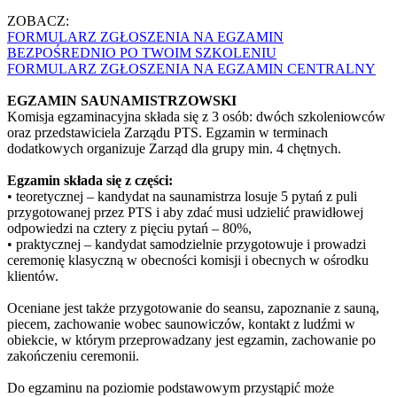
ZOBACZ:
FORMULARZ ZGŁOSZENIA NA EGZAMIN
BEZPOŚREDNIO PO TWOIM SZKOLENIU
FORMULARZ ZGŁOSZENIA NA EGZAMIN CENTRALNY
EGZAMIN SAUNAMISTRZOWSKI
Komisja egzaminacyjna składa się z 3 osób: dwóch szkoleniowców
oraz przedstawiciela Zarządu PTS. Egzamin w terminach
dodatkowych organizuje Zarząd dla grupy min. 4 chętnych.
Egzamin składa się z części:
• teoretycznej – kandydat na saunamistrza losuje 5 pytań z puli
przygotowanej przez PTS i aby zdać musi udzielić prawidłowej
odpowiedzi na cztery z pięciu pytań – 80%,
• praktycznej – kandydat samodzielnie przygotowuje i prowadzi
ceremonię klasyczną w obecności komisji i obecnych w ośrodku
klientów.
Oceniane jest także przygotowanie do seansu, zapoznanie z sauną,
piecem, zachowanie wobec saunowiczów, kontakt z ludźmi w
obiekcie, w którym przeprowadzany jest egzamin, zachowanie po
zakończeniu ceremonii.
Do egzaminu na poziomie podstawowym przystąpić może