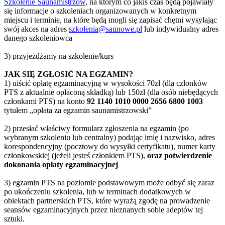
Szkolenie Saunamistrzów
, na którym co jakiś czas będą pojawiały
się informacje o szkoleniach organizowanych w konkretnym
miejscu i terminie, na które będą mogli się zapisać chętni wysyłając
swój akces na adres
szkolenia@saunowe.pl
lub indywidualny adres
danego szkoleniowca
3) przyjeżdżamy na szkolenie/kurs
JAK SIĘ ZGŁOSIĆ NA EGZAMIN?
1) uiścić opłatę egzaminacyjną w wysokości 70zł (dla członków
PTS z aktualnie opłaconą składką) lub 150zł (dla osób niebędących
członkami PTS) na konto
92 1140 1010 0000 2656 6800 1003
tytułem „opłata za egzamin saunamistrzowski”
2) przesłać właściwy formularz zgłoszenia na egzamin (po
wybranym szkoleniu lub centralny) podając imię i nazwisko, adres
korespondencyjny (pocztowy do wysyłki certyfikatu), numer karty
członkowskiej (jeżeli jesteś członkiem PTS),
oraz potwierdzenie
dokonania opłaty egzaminacyjnej
3) egzamin PTS na poziomie podstawowym może odbyć się zaraz
po ukończeniu szkolenia, lub w terminach dodatkowych w
obiektach partnerskich PTS, które wyrażą zgodę na prowadzenie
seansów egzaminacyjnych przez nieznanych sobie adeptów tej
sztuki.