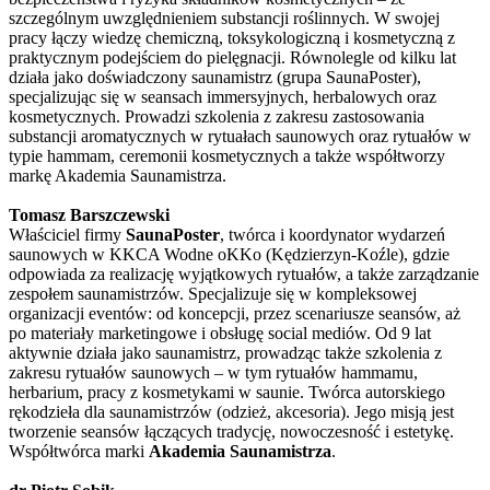
szczególnym uwzględnieniem substancji roślinnych. W swojej
pracy łączy wiedzę chemiczną, toksykologiczną i kosmetyczną z
praktycznym podejściem do pielęgnacji. Równolegle od kilku lat
działa jako doświadczony saunamistrz (grupa SaunaPoster),
specjalizując się w seansach immersyjnych, herbalowych oraz
kosmetycznych. Prowadzi szkolenia z zakresu zastosowania
substancji aromatycznych w rytuałach saunowych oraz rytuałów w
typie hammam, ceremonii kosmetycznych a także współtworzy
markę Akademia Saunamistrza.
Tomasz Barszczewski
Właściciel firmy
SaunaPoster
, twórca i koordynator wydarzeń
saunowych w KKCA Wodne oKKo (Kędzierzyn-Koźle), gdzie
odpowiada za realizację wyjątkowych rytuałów, a także zarządzanie
zespołem saunamistrzów. Specjalizuje się w kompleksowej
organizacji eventów: od koncepcji, przez scenariusze seansów, aż
po materiały marketingowe i obsługę social mediów. Od 9 lat
aktywnie działa jako saunamistrz, prowadząc także szkolenia z
zakresu rytuałów saunowych – w tym rytuałów hammamu,
herbarium, pracy z kosmetykami w saunie. Twórca autorskiego
rękodzieła dla saunamistrzów (odzież, akcesoria). Jego misją jest
tworzenie seansów łączących tradycję, nowoczesność i estetykę.
Współtwórca marki
Akademia Saunamistrza
.