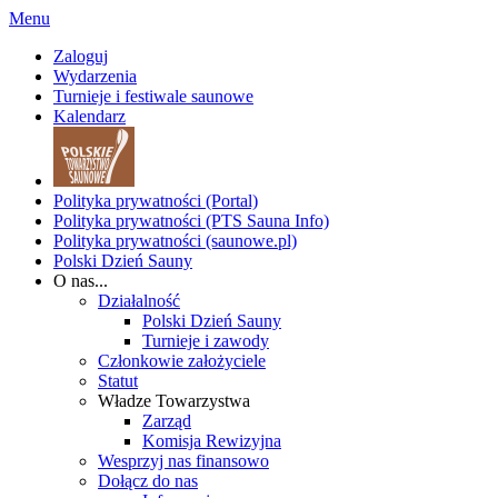
Menu
Zaloguj
Wydarzenia
Turnieje i festiwale saunowe
Kalendarz
Polityka prywatności (Portal)
Polityka prywatności (PTS Sauna Info)
Polityka prywatności (saunowe.pl)
Polski Dzień Sauny
O nas...
Działalność
Polski Dzień Sauny
Turnieje i zawody
Członkowie założyciele
Statut
Władze Towarzystwa
Zarząd
Komisja Rewizyjna
Wesprzyj nas finansowo
Dołącz do nas