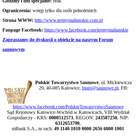
Godziny i dni specjalne:
brak
Ograniczenia:
wstęp tylko dla osób pełnoletnich
Strona WWW:
http://www.termymaltanskie.com.pl
Fanpage Facebook:
https://www.facebook.com/termymaltanskie
Zapraszamy do dyskusji o obiekcie na naszym Forum
saunowym
Polskie Towarzystwo Saunowe
, ul. Mickiewicza
29, 40-085 Katowice,
biuro@saunowe.pl
, FB:
https://www.facebook.com/PolskieTowarzystwoSaunowe
Sąd Rejonowy Katowice-Wschód w Katowicach, VIII Wydział
Gospodarczy - KRS:
0000512573
, REGON:
243587250
, NIP:
6312653790
,
mBank S.A., nr rach:
49 1140 1010 0000 2656 6800 1001