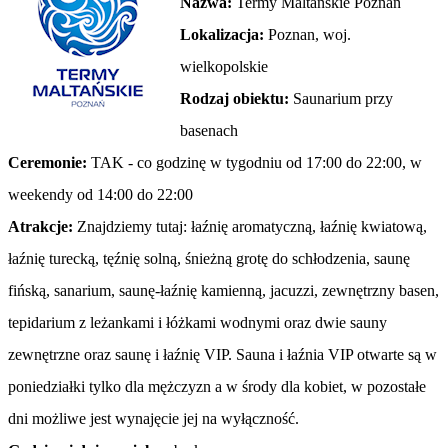
Nazwa:
Termy Maltańskie Poznań
Lokalizacja:
Poznan, woj.
wielkopolskie
Rodzaj obiektu:
Saunarium przy
basenach
Ceremonie:
TAK - co godzinę w tygodniu od 17:00 do 22:00, w
weekendy od 14:00 do 22:00
Atrakcje:
Znajdziemy tutaj: łaźnię aromatyczną, łaźnię kwiatową,
łaźnię turecką, tęźnię solną, śnieżną grotę do schłodzenia, saunę
fińską, sanarium, saunę-łaźnię kamienną, jacuzzi, zewnętrzny basen,
tepidarium z leżankami i łóżkami wodnymi oraz dwie sauny
zewnętrzne oraz saunę i łaźnię VIP. Sauna i łaźnia VIP otwarte są w
poniedziałki tylko dla mężczyzn a w środy dla kobiet, w pozostałe
dni możliwe jest wynajęcie jej na wyłączność.