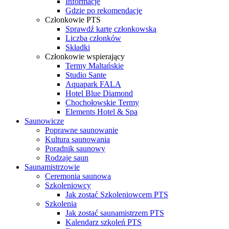
Informacje
Gdzie po rekomendacje
Członkowie PTS
Sprawdź kartę członkowską
Liczba członków
Składki
Członkowie wspierający
Termy Maltańskie
Studio Sante
Aquapark FALA
Hotel Blue Diamond
Chochołowskie Termy
Elements Hotel & Spa
Saunowicze
Poprawne saunowanie
Kultura saunowania
Poradnik saunowy
Rodzaje saun
Saunamistrzowie
Ceremonia saunowa
Szkoleniowcy
Jak zostać Szkoleniowcem PTS
Szkolenia
Jak zostać saunamistrzem PTS
Kalendarz szkoleń PTS