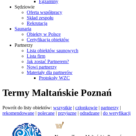
Egzaminy
Sędziowie
Oferta współpracy
Skład zespołu
Rekrutacja
Saunaria
Obiekty w Polsce
Certyfikacja obiektów
Partnerzy
Lista obiektów saunowych
Lista firm
Jak zostać Partnerem?
Nowi partnerzy
Materiały dla partnerów
Protokoły WZC
Termy Maltańskie Poznań
Powrót do listy obiektów:
wszystkie
|
członkowie
|
partnerzy
|
rekomendowane
|
polecane
|
przyjazne
|
odradzane
|
do weryfikacji