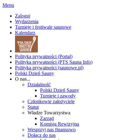
Menu
Zaloguj
Wydarzenia
Turnieje i festiwale saunowe
Kalendarz
Polityka prywatności (Portal)
Polityka prywatności (PTS Sauna Info)
Polityka prywatności (saunowe.pl)
Polski Dzień Sauny
O nas...
Działalność
Polski Dzień Sauny
Turnieje i zawody
Członkowie założyciele
Statut
Władze Towarzystwa
Zarząd
Komisja Rewizyjna
Wesprzyj nas finansowo
Dołącz do nas