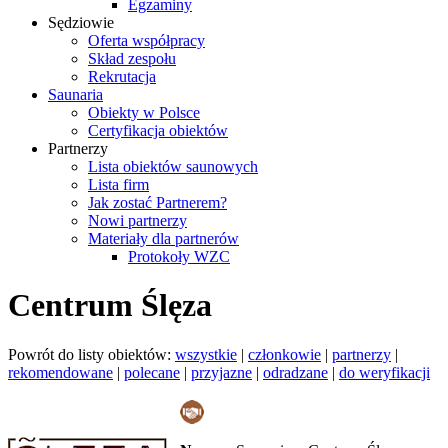
Egzaminy
Sędziowie
Oferta współpracy
Skład zespołu
Rekrutacja
Saunaria
Obiekty w Polsce
Certyfikacja obiektów
Partnerzy
Lista obiektów saunowych
Lista firm
Jak zostać Partnerem?
Nowi partnerzy
Materiały dla partnerów
Protokoły WZC
Centrum Ślęza
Powrót do listy obiektów:
wszystkie
|
członkowie
|
partnerzy
|
rekomendowane
|
polecane
|
przyjazne
|
odradzane
|
do weryfikacji