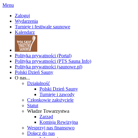
Menu
Zaloguj
Wydarzenia
Turnieje i festiwale saunowe
Kalendarz
Polityka prywatności (Portal)
Polityka prywatności (PTS Sauna Info)
Polityka prywatności (saunowe.pl)
Polski Dzień Sauny
O nas...
Działalność
Polski Dzień Sauny
Turnieje i zawody
Członkowie założyciele
Statut
Władze Towarzystwa
Zarząd
Komisja Rewizyjna
Wesprzyj nas finansowo
Dołącz do nas