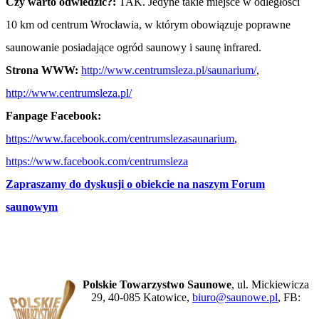
Czy warto odwiedzić?:
TAK. Jedyne takie miejsce w odległości
10 km od centrum Wrocławia, w którym obowiązuje poprawne
saunowanie posiadające ogród saunowy i saunę infrared.
Strona WWW:
http://www.centrumsleza.pl/saunarium/
,
http://www.centrumsleza.pl/
Fanpage Facebook:
https://www.facebook.com/centrumslezasaunarium
,
https://www.facebook.com/centrumsleza
Zapraszamy do dyskusji o obiekcie na naszym Forum
saunowym
Polskie Towarzystwo Saunowe
, ul. Mickiewicza
29, 40-085 Katowice,
biuro@saunowe.pl
, FB: