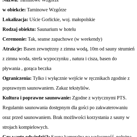
w obiekcie:
Tarninowe Wzgórze
Lokalizacja:
Uście Gorlickie, woj. małopolskie
Rodzaj obiektu:
Saunarium w hotelu
Ceremonie:
Tak, seanse zapachowe (w weekendy)
Atrakcje:
Basen zewnętrzny z zimna wodą, 10m od sauny strumień
z zimna woda, strefa wypoczynku , natura i cisza, basen do
pływania , gorąca beczka
Ograniczenia:
Tylko i wyłącznie wejście w ręcznikach zgodnie z
poprawnym saunowaniem. Zakaz tekstyliów.
Kultura i poprawne saunowanie:
Zgodne z wytycznymi PTS.
Regulamin saunowania dostępnym dla gości po zakwaterowaniu
oraz przed saunowaniem. Brak możliwości korzystania z sauny w
strojach kompielowych.
Czy warto odwiedzić?:
Sauna kameralna na wyłączność, położna