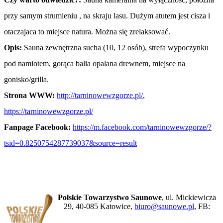
przy samym strumieniu , na skraju lasu. Dużym atutem jest cisza i
otaczajaca to miejsce natura. Można się zrelaksować.
Opis:
Sauna zewnętrzna sucha (10, 12 osób), strefa wypoczynku
pod namiotem, gorąca balia opalana drewnem, miejsce na
gonisko/grilla.
Strona WWW:
http://tarninowewzgorze.pl/
,
https://tarninowewzgorze.pl/
Fanpage Facebook:
https://m.facebook.com/tarninowewzgorze/?
tsid=0.8250754287739037&source=result
Polskie Towarzystwo Saunowe
, ul. Mickiewicza
29, 40-085 Katowice,
biuro@saunowe.pl
, FB: