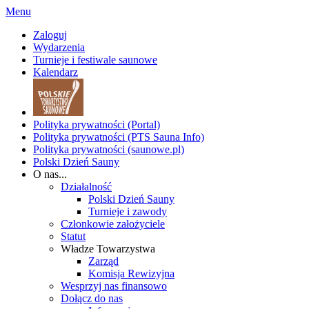
Menu
Zaloguj
Wydarzenia
Turnieje i festiwale saunowe
Kalendarz
Polityka prywatności (Portal)
Polityka prywatności (PTS Sauna Info)
Polityka prywatności (saunowe.pl)
Polski Dzień Sauny
O nas...
Działalność
Polski Dzień Sauny
Turnieje i zawody
Członkowie założyciele
Statut
Władze Towarzystwa
Zarząd
Komisja Rewizyjna
Wesprzyj nas finansowo
Dołącz do nas