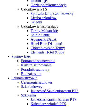
Informacje
Gdzie po rekomendacje
Członkowie PTS
Sprawdź kartę członkowską
Liczba członków
Składki
Członkowie wspierający
Termy Maltańskie
Studio Sante
Aquapark FALA
Hotel Blue Diamond
Chochołowskie Termy
Elements Hotel & Spa
Saunowicze
Poprawne saunowanie
Kultura saunowania
Poradnik saunowy
Rodzaje saun
Saunamistrzowie
Ceremonia saunowa
Szkoleniowcy
Jak zostać Szkoleniowcem PTS
Szkolenia
Jak zostać saunamistrzem PTS
Kalendarz szkoleń PTS