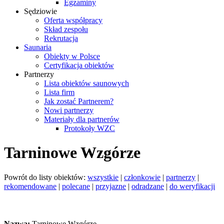
Egzaminy
Sędziowie
Oferta współpracy
Skład zespołu
Rekrutacja
Saunaria
Obiekty w Polsce
Certyfikacja obiektów
Partnerzy
Lista obiektów saunowych
Lista firm
Jak zostać Partnerem?
Nowi partnerzy
Materiały dla partnerów
Protokoły WZC
Tarninowe Wzgórze
Powrót do listy obiektów:
wszystkie
|
członkowie
|
partnerzy
|
rekomendowane
|
polecane
|
przyjazne
|
odradzane
|
do weryfikacji
Nazwa:
Tarninowe Wzgórze