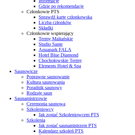
Informacje
Gdzie po rekomendacje
Członkowie PTS
Sprawdź kartę członkowską
Liczba członków
Składki
Członkowie wspierający
Termy Maltańskie
Studio Sante
Aquapark FALA
Hotel Blue Diamond
Chochołowskie Termy
Elements Hotel & Spa
Saunowicze
Poprawne saunowanie
Kultura saunowania
Poradnik saunowy
Rodzaje saun
Saunamistrzowie
Ceremonia saunowa
Szkoleniowcy
Jak zostać Szkoleniowcem PTS
Szkolenia
Jak zostać saunamistrzem PTS
Kalendarz szkoleń PTS