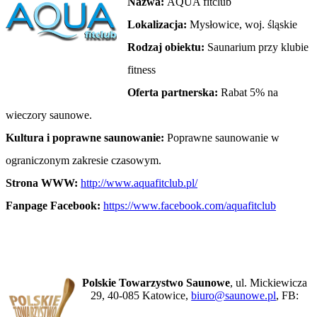
Nazwa:
AQUA fitclub
Lokalizacja:
Mysłowice, woj. śląskie
Rodzaj obiektu:
Saunarium przy klubie
fitness
Oferta partnerska:
Rabat 5% na
wieczory saunowe.
Kultura i poprawne saunowanie:
Poprawne saunowanie w
ograniczonym zakresie czasowym.
Strona WWW:
http://www.aquafitclub.pl/
Fanpage Facebook:
https://www.facebook.com/aquafitclub
Polskie Towarzystwo Saunowe
, ul. Mickiewicza
29, 40-085 Katowice,
biuro@saunowe.pl
, FB: