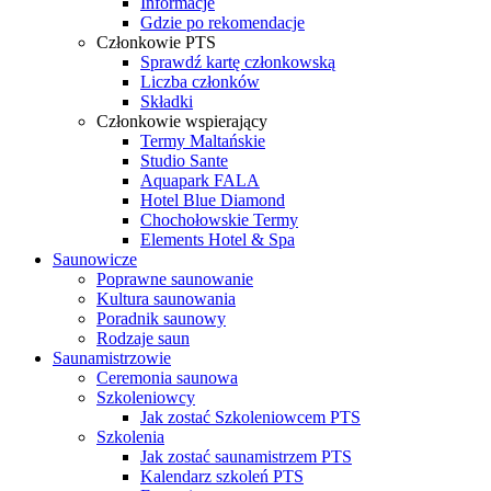
Informacje
Gdzie po rekomendacje
Członkowie PTS
Sprawdź kartę członkowską
Liczba członków
Składki
Członkowie wspierający
Termy Maltańskie
Studio Sante
Aquapark FALA
Hotel Blue Diamond
Chochołowskie Termy
Elements Hotel & Spa
Saunowicze
Poprawne saunowanie
Kultura saunowania
Poradnik saunowy
Rodzaje saun
Saunamistrzowie
Ceremonia saunowa
Szkoleniowcy
Jak zostać Szkoleniowcem PTS
Szkolenia
Jak zostać saunamistrzem PTS
Kalendarz szkoleń PTS