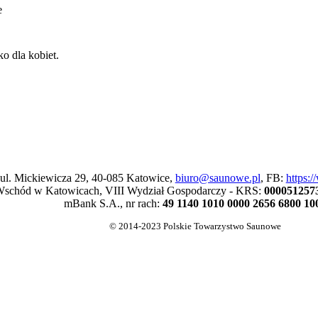
e
ko dla kobiet.
 ul. Mickiewicza 29, 40-085 Katowice,
biuro@saunowe.pl
, FB:
https:
schód w Katowicach, VIII Wydział Gospodarczy - KRS:
000051257
mBank S.A., nr rach:
49 1140 1010 0000 2656 6800 10
© 2014-2023 Polskie Towarzystwo Saunowe