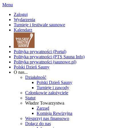
Menu
Zaloguj
Wydarzenia
Turnieje i festiwale saunowe
Kalendarz
Polityka prywatności (Portal)
Polityka prywatności (PTS Sauna Info)
Polityka prywatności (saunowe.pl)
Polski Dzień Sauny
O nas...
Działalność
Polski Dzień Sauny
Turnieje i zawody
Członkowie założyciele
Statut
Władze Towarzystwa
Zarząd
Komisja Rewizyjna
Wesprzyj nas finansowo
Dołącz do nas