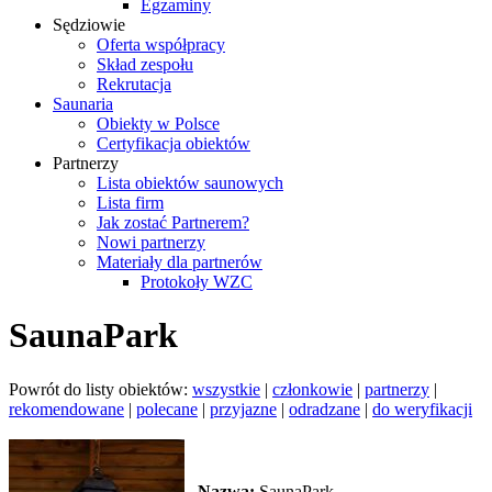
Egzaminy
Sędziowie
Oferta współpracy
Skład zespołu
Rekrutacja
Saunaria
Obiekty w Polsce
Certyfikacja obiektów
Partnerzy
Lista obiektów saunowych
Lista firm
Jak zostać Partnerem?
Nowi partnerzy
Materiały dla partnerów
Protokoły WZC
SaunaPark
Powrót do listy obiektów:
wszystkie
|
członkowie
|
partnerzy
|
rekomendowane
|
polecane
|
przyjazne
|
odradzane
|
do weryfikacji
Nazwa:
SaunaPark