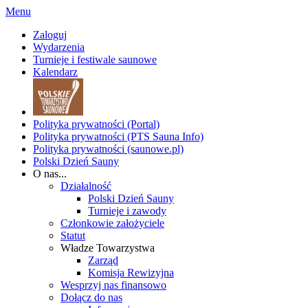
Menu
Zaloguj
Wydarzenia
Turnieje i festiwale saunowe
Kalendarz
Polityka prywatności (Portal)
Polityka prywatności (PTS Sauna Info)
Polityka prywatności (saunowe.pl)
Polski Dzień Sauny
O nas...
Działalność
Polski Dzień Sauny
Turnieje i zawody
Członkowie założyciele
Statut
Władze Towarzystwa
Zarząd
Komisja Rewizyjna
Wesprzyj nas finansowo
Dołącz do nas