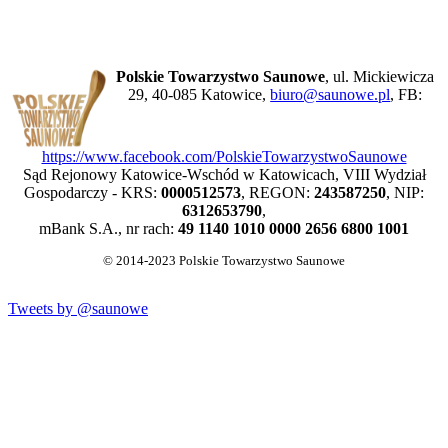
Polskie Towarzystwo Saunowe
, ul. Mickiewicza
29, 40-085 Katowice,
biuro@saunowe.pl
, FB:
https://www.facebook.com/PolskieTowarzystwoSaunowe
Sąd Rejonowy Katowice-Wschód w Katowicach, VIII Wydział
Gospodarczy - KRS:
0000512573
, REGON:
243587250
, NIP:
6312653790
,
mBank S.A., nr rach:
49 1140 1010 0000 2656 6800 1001
© 2014-2023 Polskie Towarzystwo Saunowe
Tweets by @saunowe