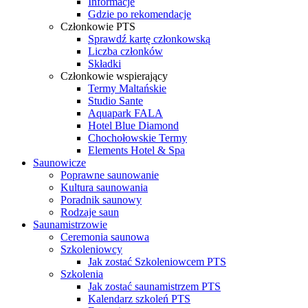
Informacje
Gdzie po rekomendacje
Członkowie PTS
Sprawdź kartę członkowską
Liczba członków
Składki
Członkowie wspierający
Termy Maltańskie
Studio Sante
Aquapark FALA
Hotel Blue Diamond
Chochołowskie Termy
Elements Hotel & Spa
Saunowicze
Poprawne saunowanie
Kultura saunowania
Poradnik saunowy
Rodzaje saun
Saunamistrzowie
Ceremonia saunowa
Szkoleniowcy
Jak zostać Szkoleniowcem PTS
Szkolenia
Jak zostać saunamistrzem PTS
Kalendarz szkoleń PTS