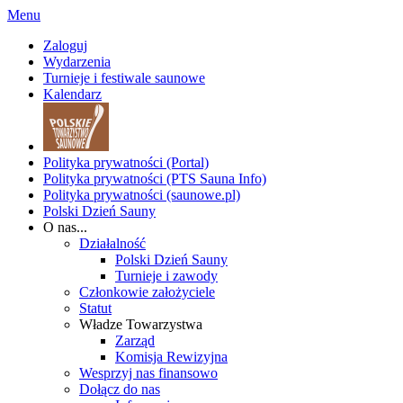
Menu
Zaloguj
Wydarzenia
Turnieje i festiwale saunowe
Kalendarz
Polityka prywatności (Portal)
Polityka prywatności (PTS Sauna Info)
Polityka prywatności (saunowe.pl)
Polski Dzień Sauny
O nas...
Działalność
Polski Dzień Sauny
Turnieje i zawody
Członkowie założyciele
Statut
Władze Towarzystwa
Zarząd
Komisja Rewizyjna
Wesprzyj nas finansowo
Dołącz do nas