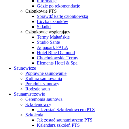
Informacje
Gdzie po rekomendacje
Członkowie PTS
Sprawdź kartę członkowską
Liczba członków
Składki
Członkowie wspierający
Termy Maltańskie
Studio Sante
Aquapark FALA
Hotel Blue Diamond
Chochołowskie Termy
Elements Hotel & Spa
Saunowicze
Poprawne saunowanie
Kultura saunowania
Poradnik saunowy
Rodzaje saun
Saunamistrzowie
Ceremonia saunowa
Szkoleniowcy
Jak zostać Szkoleniowcem PTS
Szkolenia
Jak zostać saunamistrzem PTS
Kalendarz szkoleń PTS