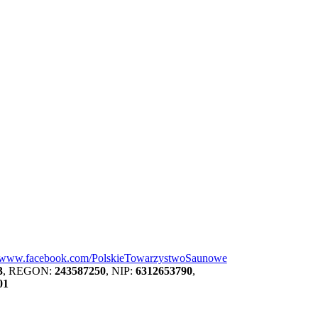
//www.facebook.com/PolskieTowarzystwoSaunowe
3
, REGON:
243587250
, NIP:
6312653790
,
01