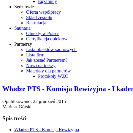
Egzaminy
Sędziowie
Oferta współpracy
Skład zespołu
Rekrutacja
Saunaria
Obiekty w Polsce
Certyfikacja obiektów
Partnerzy
Lista obiektów saunowych
Lista firm
Jak zostać Partnerem?
Nowi partnerzy
Materiały dla partnerów
Protokoły WZC
Władze PTS - Komisja Rewizyjna - I kaden
Opublikowano: 22 grudzień 2015
Mariusz Górski
Spis treści
Władze PTS - Komisja Rewizyjna