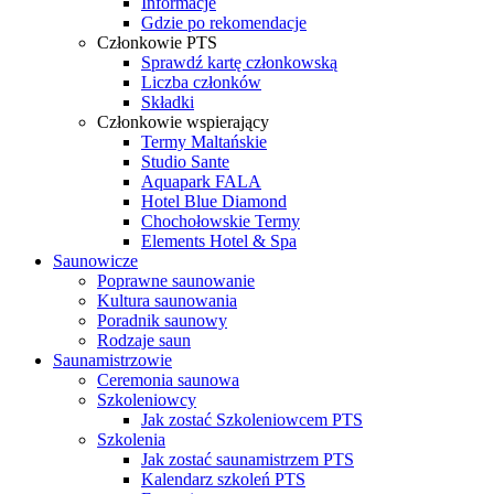
Informacje
Gdzie po rekomendacje
Członkowie PTS
Sprawdź kartę członkowską
Liczba członków
Składki
Członkowie wspierający
Termy Maltańskie
Studio Sante
Aquapark FALA
Hotel Blue Diamond
Chochołowskie Termy
Elements Hotel & Spa
Saunowicze
Poprawne saunowanie
Kultura saunowania
Poradnik saunowy
Rodzaje saun
Saunamistrzowie
Ceremonia saunowa
Szkoleniowcy
Jak zostać Szkoleniowcem PTS
Szkolenia
Jak zostać saunamistrzem PTS
Kalendarz szkoleń PTS