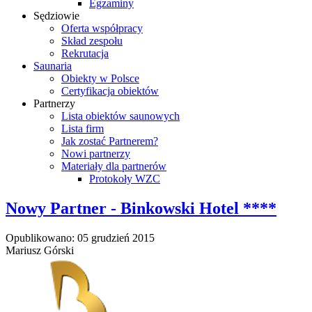
Egzaminy
Sędziowie
Oferta współpracy
Skład zespołu
Rekrutacja
Saunaria
Obiekty w Polsce
Certyfikacja obiektów
Partnerzy
Lista obiektów saunowych
Lista firm
Jak zostać Partnerem?
Nowi partnerzy
Materiały dla partnerów
Protokoły WZC
Nowy Partner - Binkowski Hotel ****
Opublikowano: 05 grudzień 2015
Mariusz Górski