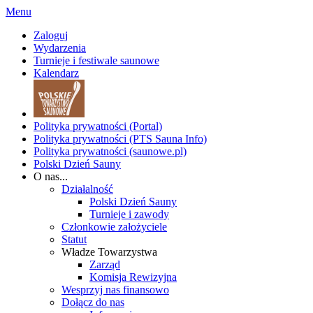
Menu
Zaloguj
Wydarzenia
Turnieje i festiwale saunowe
Kalendarz
Polityka prywatności (Portal)
Polityka prywatności (PTS Sauna Info)
Polityka prywatności (saunowe.pl)
Polski Dzień Sauny
O nas...
Działalność
Polski Dzień Sauny
Turnieje i zawody
Członkowie założyciele
Statut
Władze Towarzystwa
Zarząd
Komisja Rewizyjna
Wesprzyj nas finansowo
Dołącz do nas