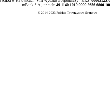
schód w Katowicach, VIII Wydział Gospodarczy - KRS:
000051257
mBank S.A., nr rach:
49 1140 1010 0000 2656 6800 10
© 2014-2023 Polskie Towarzystwo Saunowe