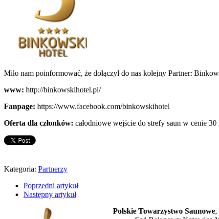
Miło nam poinformować, że dołączył do nas kolejny Partner: Binkow
www:
http://binkowskihotel.pl/
Fanpage:
https://www.facebook.com/binkowskihotel
Oferta dla członków:
całodniowe wejście do strefy saun w cenie 30 
Kategoria:
Partnerzy
Poprzedni artykuł
Następny artykuł
Polskie Towarzystwo Saunowe
,