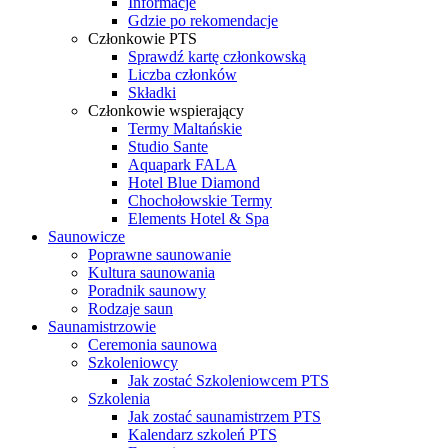
Informacje
Gdzie po rekomendacje
Członkowie PTS
Sprawdź kartę członkowską
Liczba członków
Składki
Członkowie wspierający
Termy Maltańskie
Studio Sante
Aquapark FALA
Hotel Blue Diamond
Chochołowskie Termy
Elements Hotel & Spa
Saunowicze
Poprawne saunowanie
Kultura saunowania
Poradnik saunowy
Rodzaje saun
Saunamistrzowie
Ceremonia saunowa
Szkoleniowcy
Jak zostać Szkoleniowcem PTS
Szkolenia
Jak zostać saunamistrzem PTS
Kalendarz szkoleń PTS