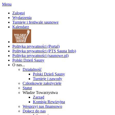
Menu
Zaloguj
Wydarzenia
Turnieje i festiwale saunowe
Kalendarz
Polityka prywatności (Portal)
Polityka prywatności (PTS Sauna Info)
Polityka prywatności (saunowe.pl)
Polski Dzień Sauny
O nas...
Działalność
Polski Dzień Sauny
Turnieje i zawody
Członkowie założyciele
Statut
Władze Towarzystwa
Zarząd
Komisja Rewizyjna
Wesprzyj nas finansowo
Dołącz do nas