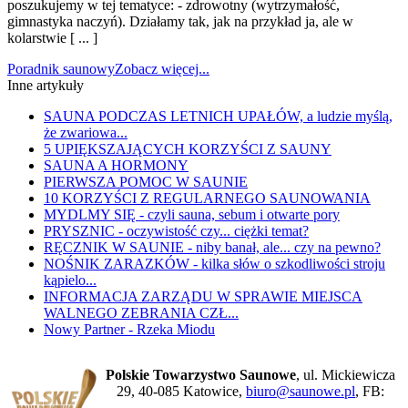
poszukujemy w tej tematyce: - zdrowotny (wytrzymałość,
gimnastyka naczyń). Działamy tak, jak na przykład ja, ale w
kolarstwie [ ... ]
Poradnik saunowy
Zobacz więcej...
Inne artykuły
SAUNA PODCZAS LETNICH UPAŁÓW, a ludzie myślą,
że zwariowa...
5 UPIĘKSZAJĄCYCH KORZYŚCI Z SAUNY
SAUNA A HORMONY
PIERWSZA POMOC W SAUNIE
10 KORZYŚCI Z REGULARNEGO SAUNOWANIA
MYDLMY SIĘ - czyli sauna, sebum i otwarte pory
PRYSZNIC - oczywistość czy... ciężki temat?
RĘCZNIK W SAUNIE - niby banał, ale... czy na pewno?
NOŚNIK ZARAZKÓW - kilka słów o szkodliwości stroju
kąpielo...
INFORMACJA ZARZĄDU W SPRAWIE MIEJSCA
WALNEGO ZEBRANIA CZŁ...
Nowy Partner - Rzeka Miodu
Polskie Towarzystwo Saunowe
, ul. Mickiewicza
29, 40-085 Katowice,
biuro@saunowe.pl
, FB: