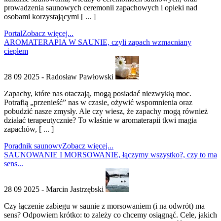
prowadzenia saunowych ceremonii zapachowych i opieki nad
osobami korzystającymi [ ... ]
Portal
Zobacz więcej...
AROMATERAPIA W SAUNIE, czyli zapach wzmacniany
ciepłem
28 09 2025 - Radosław Pawłowski
Zapachy, które nas otaczają, mogą posiadać niezwykłą moc.
Potrafią „przenieść” nas w czasie, ożywić wspomnienia oraz
pobudzić nasze zmysły. Ale czy wiesz, że zapachy mogą również
działać terapeutycznie? To właśnie w aromaterapii tkwi magia
zapachów, [ ... ]
Poradnik saunowy
Zobacz więcej...
SAUNOWANIE I MORSOWANIE, łączymy wszystko?, czy to ma
sens...
28 09 2025 - Marcin Jastrzębski
Czy łączenie zabiegu w saunie z morsowaniem (i na odwrót) ma
sens? Odpowiem krótko: to zależy co chcemy osiągnąć. Cele, jakich