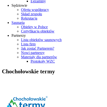
Egzaminy
Sędziowie
Oferta współpracy
Skład zespołu
Rekrutacja
Saunaria
Obiekty w Polsce
Certyfikacja obiektów
Partnerzy
Lista obiektów saunowych
Lista firm
Jak zostać Partnerem?
Nowi partnerzy
Materiały dla partnerów
Protokoły WZC
Chochołowskie termy