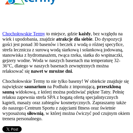
Chochołowskie Termy
to miejsce, gdzie
każdy
, bez względu na
wiek i upodobania, znajdzie
atrakcje dla siebie
. Do dyspozycji
gości jest ponad 30 basenów i beczek z wodą o różnej specyfice,
strefa lecznicza z surową wodą siarkową i solankową jodowaną,
stanowiska z hydromasażem, rwąca rzeka, siatka do wspinaczki,
gejzery wodne. Woda w naszych basenach ma temperaturę 32-
36°C, dlatego w naszych basenach zewnętrznych można
relaksować się
nawet w mroźne dni
.
Chochołowskie Termy to nie tylko baseny! W obiekcie znajduje się
największe
saunarium
na Podhalu z imponującą,
przeszkloną
sauną
widokową, z której można podziwiać piękne Tatry. Pełnię
relaksu zapewnia strefa SPA z bogatą ofertą specjalistycznych
kąpieli, masaży oraz zabiegów kosmetycznych. Zapraszamy także
do naszego Centrum Sportu z zajęciami fitness oraz świetnie
wyposażoną
siłownią
, w której można ćwiczyć pod czujnym okiem
trenera personalnego.